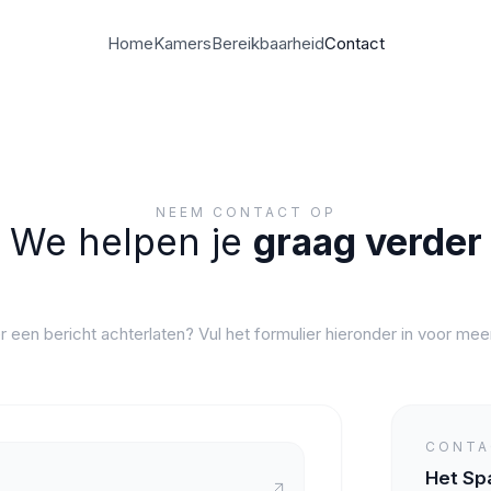
Home
Kamers
Bereikbaarheid
Contact
NEEM CONTACT OP
We helpen je
graag verder
r een bericht achterlaten? Vul het formulier hieronder in voor meer
CONTA
Het Sp