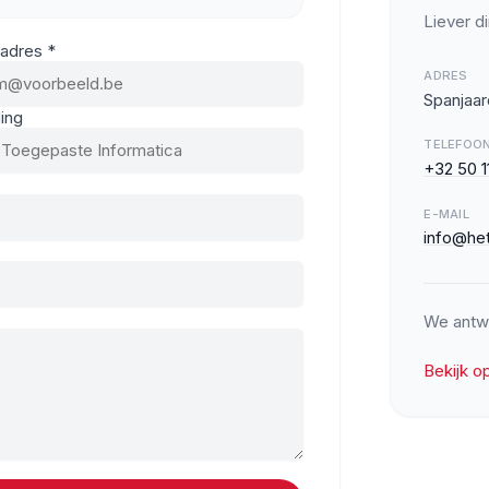
Liever di
adres *
ADRES
Spanjaar
ing
TELEFOO
+32 50 1
E-MAIL
info@he
We antw
Bekijk o