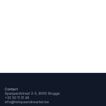
Contact
Spanjaardstraat 3-5, 8000 Brugge
+32 50 11 31 49
info@hetspaanskwartier.be