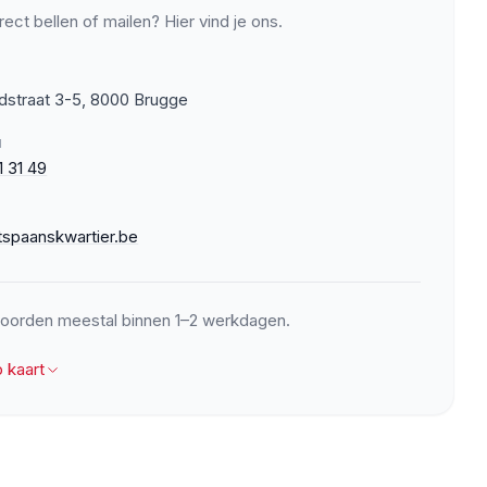
rect bellen of mailen? Hier vind je ons.
dstraat 3-5, 8000 Brugge
N
1 31 49
tspaanskwartier.be
oorden meestal binnen 1–2 werkdagen.
p kaart