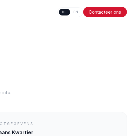
Contacteer ons
NL
EN
 info.
CTGEGEVENS
aans Kwartier