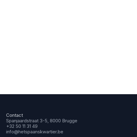
Contact
Spanjaardstraat 3-5, 8000 Brugge
+32 50 11 31 49
info@hetspaanskwartier.be