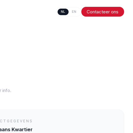
Contacteer ons
NL
EN
 info.
CTGEGEVENS
aans Kwartier