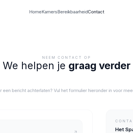
Home
Kamers
Bereikbaarheid
Contact
NEEM CONTACT OP
We helpen je
graag verder
r een bericht achterlaten? Vul het formulier hieronder in voor meer
CONTA
Het Sp