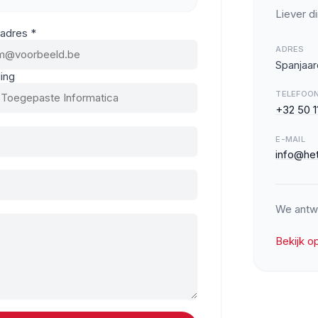
Liever di
adres *
ADRES
Spanjaar
ing
TELEFOO
+32 50 1
E-MAIL
info@he
We antw
Bekijk o