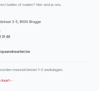
rect bellen of mailen? Hier vind je ons.
dstraat 3-5, 8000 Brugge
N
1 31 49
tspaanskwartier.be
oorden meestal binnen 1–2 werkdagen.
p kaart