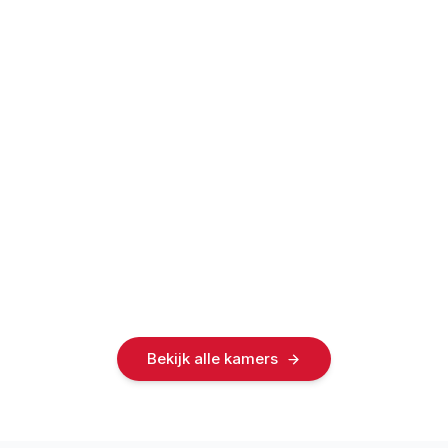
Tweede verdieping
20
m²
Gedeelde keuken
Verdiep 2
€ 550
/maand
Kamer - 3.1
Derde verdieping
24
m²
Gedeelde keuken
Verdiep 3
€ 640
/maand
Kamer - 4.1
Vierde verdieping
17
m²
Gedeelde keuken
Verdiep 4
€ 550
/maand
Bekijk alle kamers