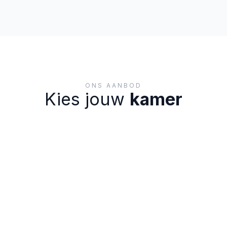
ONS AANBOD
Kies jouw
kamer
Kamer - 1.1
Eerste verdieping
21
m²
Gedeelde keuken
Verdiep 1
€ 550
/maand
Kamer - 2.1