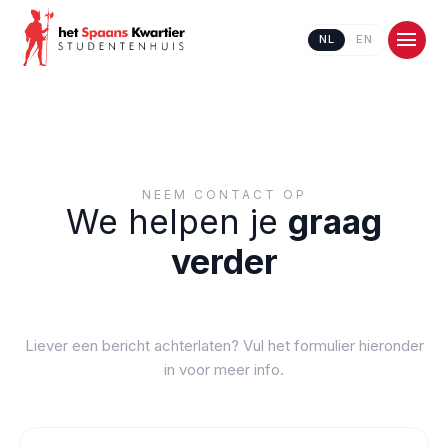
NL
EN
NEEM CONTACT OP
We helpen je
graag
verder
Contacteer ons
Liever een bericht achterlaten? Vul het formulier hieronder
in voor meer info.